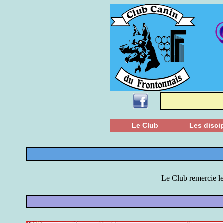
Le Club
Les disci
Le Club remercie le