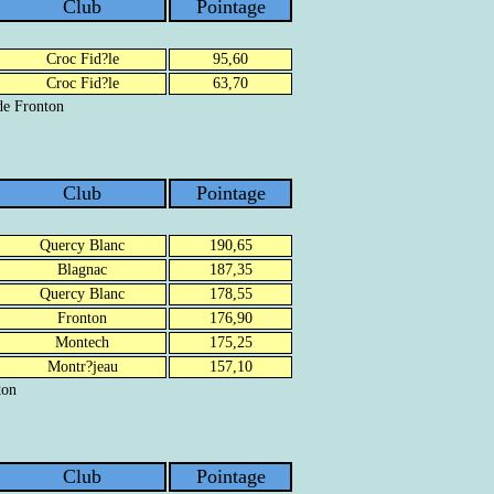
Club
Pointage
Croc Fid?le
95,60
Croc Fid?le
63,70
de Fronton
Club
Pointage
Quercy Blanc
190,65
Blagnac
187,35
Quercy Blanc
178,55
Fronton
176,90
Montech
175,25
Montr?jeau
157,10
ton
Club
Pointage