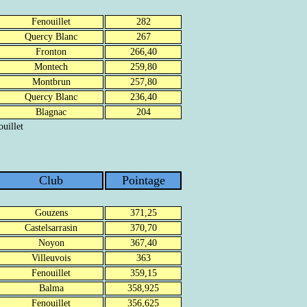
Fenouillet
282
Quercy Blanc
267
Fronton
266,40
Montech
259,80
Montbrun
257,80
Quercy Blanc
236,40
Blagnac
204
uillet
Club
Pointage
Gouzens
371,25
Castelsarrasin
370,70
Noyon
367,40
Villeuvois
363
Fenouillet
359,15
Balma
358,925
Fenouillet
356,625