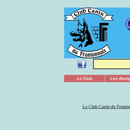
Le Club
Les disci
Le Club Canin du Fronton