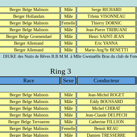
Berger Belge Malinois
Mâle
Serge RICHARD
Berger Hollandais
Mâle
Tifenn VISONNEAU
Berger Belge Malinois
Femelle
Thierry DORNIC
Berger Belge Malinois
Mâle
Jean-Pierre TRIBUANI
Berger Belge Groenendael
Mâle
Henri SAINT-JEAN
Berger Allemand
Mâle
Eric YANNA
Berger Allemand
Mâle
Marie-Ang?le BENETTI
 : DIUKE des Nuits de Rêves B.B.M.M. à Mlle Gwenaëlle Bras du club de Feno
Ring 3
Race
Sexe
Conducteur
Berger Belge Malinois
Mâle
Jean-Michel ROGET
Berger Belge Malinois
Mâle
Eddy BOUSSARD
Berger Belge Malinois
Mâle
Michel CHIRAT
Berger Belge Malinois
Mâle
Jean-Claude DELPECH
Berger Belge Tervueren
Mâle
Catherine FILLION
Berger Belge Malinois
Femelle
Benoit REAU
Berger Belge Malinois
Mâle
Damien TRESSERRE