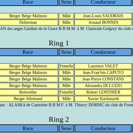
Race
Sexe
Conducteur
Berger Belge Malinois
Mâle
Jean-Louis SAUDRAIS
Doberman
Mâle
Arnaud BONNIN
LAN des anges Gardien de la Grace B.B.M.M. à M. Chartrain Grégory du club 
Ring 1
Race
Sexe
Conducteur
Berger Belge Malinois
Femelle
Laurence VALET
Berger Belge Malinois
Mâle
Jean-Fran?ois CAPUTO
Berger Belge Malinois
Mâle
Jean-Pierre CONSTANS
Berger Belge Malinois
Mâle
Alexandra DI LUZIO
Rottweiler
Femelle
Robert GONTHIER
Berger Allemand
Mâle
Xavier Kackmarek
lanc : ALASKA de Cantreine B.B.M.F. à M. Thierry DORNIC du club de Fron
Ring 2
Race
Sexe
Conducteur