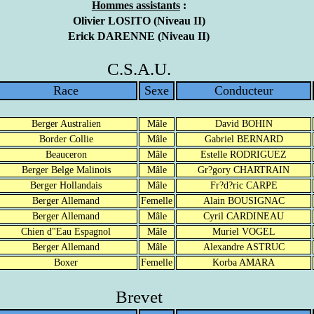
Hommes assistants
:
Olivier LOSITO (Niveau II)
Erick DARENNE (Niveau II)
C.S.A.U.
Race
Sexe
Conducteur
Berger Australien
Mâle
David BOHIN
Border Collie
Mâle
Gabriel BERNARD
Beauceron
Mâle
Estelle RODRIGUEZ
Berger Belge Malinois
Mâle
Gr?gory CHARTRAIN
Berger Hollandais
Mâle
Fr?d?ric CARPE
Berger Allemand
Femelle
Alain BOUSIGNAC
Berger Allemand
Mâle
Cyril CARDINEAU
Chien d"Eau Espagnol
Mâle
Muriel VOGEL
Berger Allemand
Mâle
Alexandre ASTRUC
Boxer
Femelle
Korba AMARA
Brevet