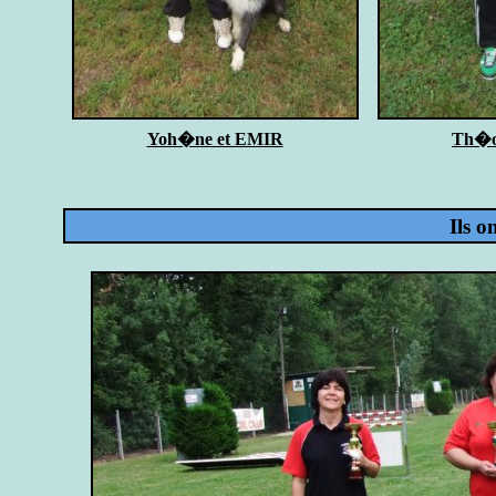
Yoh�ne et EMIR
Th�o
Ils o