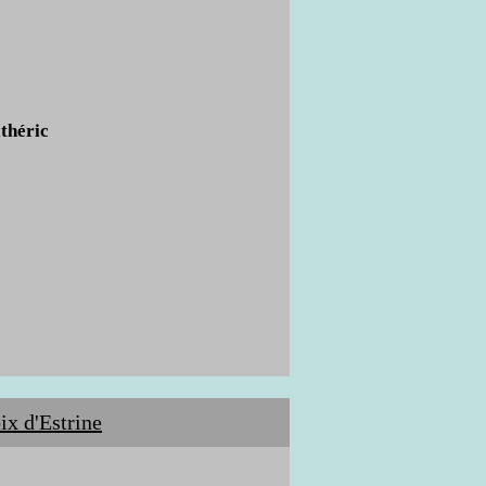
théric
N
ix d'Estrine