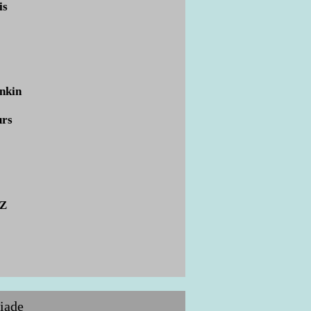
is
nkin
urs
EZ
iade