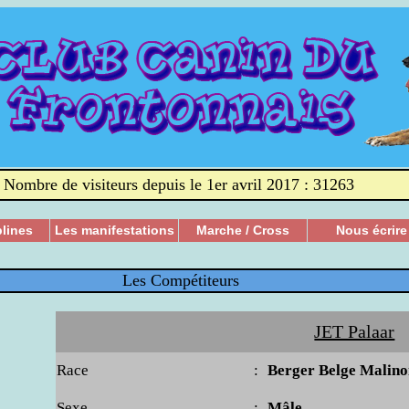
Nombre de visiteurs depuis le 1er avril 2017 : 31263
plines
Les manifestations
Marche / Cross
Nous écrire
Les Compétiteurs
JET Palaar
Race
:
Berger Belge Malino
Sexe
:
Mâle