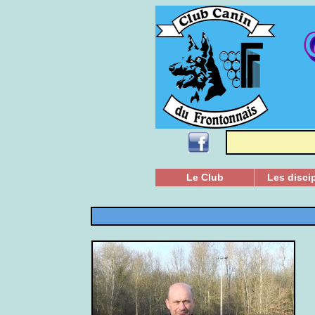
Le Club
Les disci