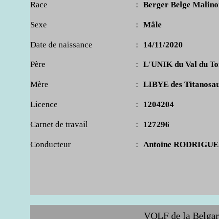
Race
:
Berger Belge Malino
Sexe
:
Mâle
Date de naissance
:
14/11/2020
Père
:
L'UNIK du Val du To
Mère
:
LIBYE des Titanosa
Licence
:
1204204
Carnet de travail
:
127296
Conducteur
:
Antoine RODRIGU
VOLF de la Belgar