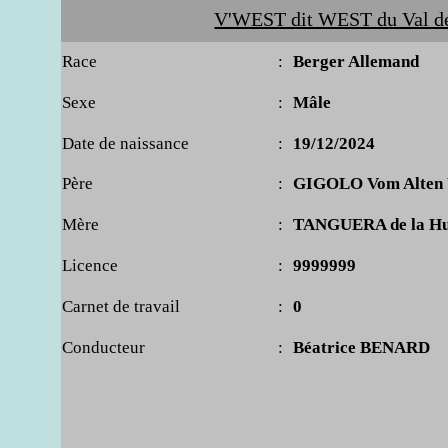
V'WEST dit WEST du Val de
Race
:
Berger Allemand
Sexe
:
Mâle
Date de naissance
:
19/12/2024
Père
:
GIGOLO Vom Alten 
Mère
:
TANGUERA de la Hut
Licence
:
9999999
Carnet de travail
:
0
Conducteur
:
Béatrice BENARD